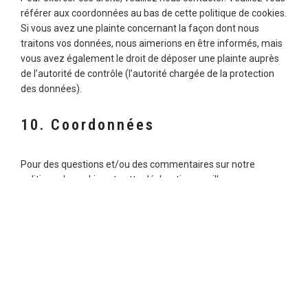
référer aux coordonnées au bas de cette politique de cookies.
Si vous avez une plainte concernant la façon dont nous
traitons vos données, nous aimerions en être informés, mais
vous avez également le droit de déposer une plainte auprès
de l’autorité de contrôle (l’autorité chargée de la protection
des données).
10. Coordonnées
Pour des questions et/ou des commentaires sur notre
politique de cookies et cette déclaration, veuillez nous
contacter en utilisant les coordonnées suivantes :
nokytech
72 avenue Pasteur
93100 Montreuil-sous-Bois
France
Site web :
https://goldnote-tour.com
E-mail :
contact@
nokytech.fr