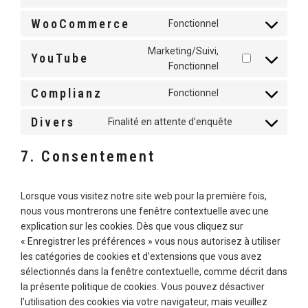
TO
SECURITY
SERVICE
WooCommerce
Fonctionnel
CONSENT
POSTS-
TO
VIEW-
Marketing/Suivi,
SERVICE
YouTube
COUNTER
CONSENT
Fonctionnel
WOOCOMMERCE
TO
SERVICE
Complianz
Fonctionnel
CONSENT
YOUTUBE
TO
Divers
Finalité en attente d’enquête
SERVICE
CONSENT
COMPLIANZ
TO
SERVICE
7. Consentement
DIVERS
Lorsque vous visitez notre site web pour la première fois,
nous vous montrerons une fenêtre contextuelle avec une
explication sur les cookies. Dès que vous cliquez sur
« Enregistrer les préférences » vous nous autorisez à utiliser
les catégories de cookies et d’extensions que vous avez
sélectionnés dans la fenêtre contextuelle, comme décrit dans
la présente politique de cookies. Vous pouvez désactiver
l’utilisation des cookies via votre navigateur, mais veuillez